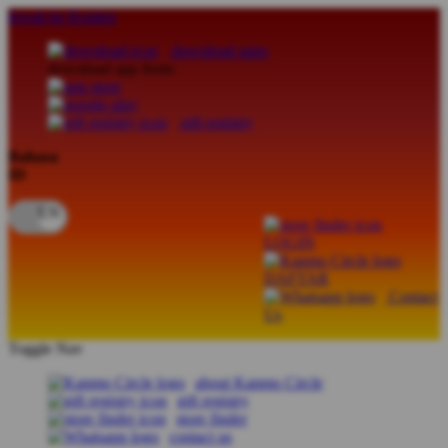
lewati ke Konten
download apps
download app from:
gift registry
Bahasa
ID
LOGIN
DAFTAR
Contact
Us
Toggle Nav
about Kanmo Circle
gift registry
store finder
contact us