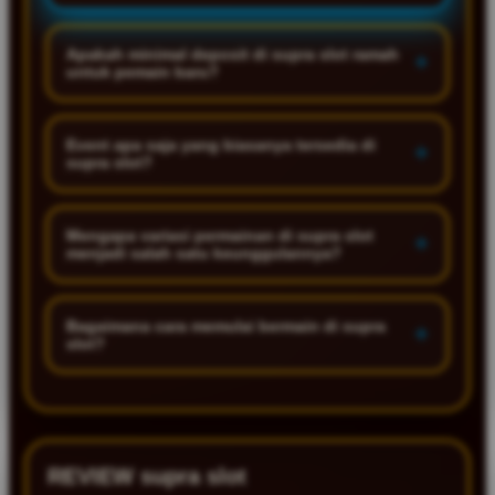
Apakah minimal deposit di supra slot ramah
+
untuk pemain baru?
Setelah anda mendaftar sebagai member, Anda dapat
memakai tips untuk menavigasi berbagai pilihan
Event apa saja yang biasanya tersedia di
+
supra slot?
permainan. Misalnya, Anda bisa memilih game mesin
slot (slots) yang menawarkan poin tinggi atau
Setelah mendaftar menjadi anggota, Anda dapat
mempelajari cara berstrategi dalam game meja untuk
memanfaatkan berbagai tips untuk menjelajahi dunia
Mengapa variasi permainan di supra slot
meningkatkan peluang. Platform ini juga memberikan
+
menjadi salah satu keunggulannya?
permainan kasino dan esports dengan lebih efektif,
panduan untuk penggunaan efektif bingo dan taruhan
misalnya dengan memilih kategori atau jenis permainan
olahraga, seperti menganalisis peringkat permainan
Setelah daftar akun gratis (register), kamu bisa
yang menarik misalnya seperti slot gratis atau sports-
agar keputusan lebih tepat. Selain itu, pengguna dapat
menggunakan tips dan strategi untuk menjelajahi
Bagaimana cara memulai bermain di supra
related gaming berdasarkan preferensi Anda. Platform
+
belajar tentang sepuluh tips mengelola akun mereka
slot?
berbagai kategori permainan seperti permainan kasino
ini menyediakan strategi untuk penggunaan efektif
dengan lancar, misalnya, beralih cepat antara kategori
online, misalnya digital slots, bingo, atau table games
bingo dan taruhan olahraga, seperti menganalisis
Setelah pendaftaran selesai, kamu bisa menggunakan
kasino dan taruhan olahraga. Anda juga bisa
yang menarik. Sebagian besar platform memiliki fitur
peringkat permainan untuk membuat keputusan yang
berbagai tip untuk menavigasi slot, permainan meja,
mendapatkan tips untuk membuat deposit dan
yang memungkinkanmu menavigasi dengan cepat antar
lebih hati-hati. Selain itu, Anda dapat mengakses
bingo, atau taruhan olahraga, misalnya dengan memilih
penarikan lebih cepat dan memprioritaskan keamanan
kategori, seperti 'casino', 'sports' , atau bahkan 'new
sepuluh tips untuk mengelola akun secara aman,
permainan yang menawarkan poin tinggi di kategori itu.
dalam penggunaan platform ini. Dengan mengikuti
games'. Selain itu, kamu juga bisa mempelajari strategi
REVIEW supra slot
termasuk beralih cepat antara kategori permainan
Dalam platform ini, kamu juga bisa temukan strategi
strategi yang diberikan, pengalaman bermain game