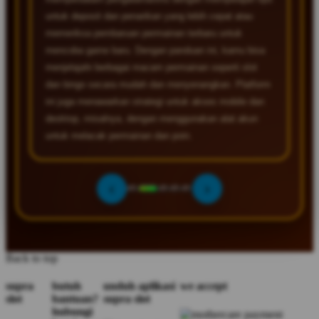
‹
›
Back to top
supra
butuh
unduh aplikasi
we accept
slot
bantuan?
supra slot
hubungi
kami
supra slot
SLOT
Direktorat Jenderal
hubungi
ikuti kami di
Perlindungan Konsumen dan
kami
media sosial
supra slot
Tertib Niaga
LOGIN
Kementerian Perdagangan RI
bantuan
WhatsApp: +62 812 1021
dan faq
3625
LINK
supra slot
021-