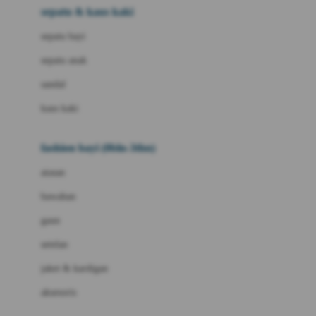
Beauty Barn
sepatu & kaus kaki
Bio Oil
sepatu bayi
Biolane
sepatu anak
Bite Fighters
sandal
Bizzi Growin
kaus kaki
Blackmores
fashion bayi (0bln-3thn)
Blooming Marvellous
atasan
Bonnels
bawahan
Bravado
gaun
Bruder
setelan
Brush Baby
jaket & kardigan
Buds Organics
aksesoris
Bugaboo