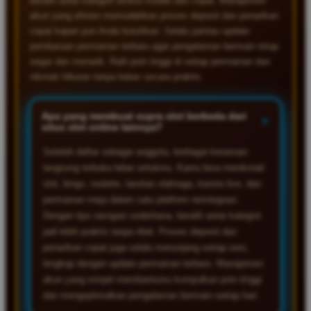
beralih antar kategori terasa mudah dan cepat. Manajemen
akun yang efisien memudahkan proses deposit dan penarikan
cepat kapan pun Anda butuhkan. Selalu pantau update
pembaruan permainan terbaru agar pengalaman bermain tetap
segar dan menarik. Raih poin tinggi di setiap permainan dan
nikmati hiburan tanpa batas secara praktis.
Apa yang membuat supra slot berbeda dari
+
situs slot online lainnya?
Setelah daftar sebagai anggota, berbagai keseruan
langsung terbuka lebar untukmu. Kamu bisa menikmati
slot, bingo, roulette, taruhan olahraga, kasino live, dan
permainan meja dalam satu platform terintegrasi.
Dengan tips navigasi sederhana, beralih antar kategori
jadi lebih praktis tanpa ribet. Proses deposit dan
penarikan cepat juga selalu menunjang setiap sesi,
lengkap dengan update permainan terbaru. Manajemen
akun yang simpel membantumu kumpulkan poin tinggi
dan mengoptimalkan pengalaman bermain setiap hari.