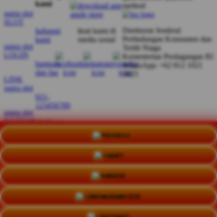
123456789
supra slot
DAFTAR
24 Hours
supra slot
LINK
DAFTAR
supra slot
supra slot
TOGEL
PROMO
SITUS
supra slot
LOGIN
© Copyright supra slot. All Rights Reserved.
DAFTAR
LINK ALTERNATIF
LIVE CHAT