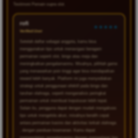
untuk meningkatkan pengalaman bermain, contohnya
kasino dan aktivitas olahraga, serta tips tentang
Testimoni Pemain supra slot.
efektif untuk penggunaan bingo dan taruhan olahraga,
online Anda akan semakin menyenangkan dan efektif.
analisa peringkat permainan atau tips tentang cara
deposit, penarikan, dan pembaruan permainan. Dengan
seperti menganalisis ranking permainan untuk membuat
memaksimalkan poin (points). In addition to games,
memahami fitur platform dan memanfaatkan tips yang
keputusan lebih tepat. Platform menyediakan sepuluh
remember that you can manage your account easily by
tersedia, Anda dapat menikmati pengalaman bermain
dina
tips cara mengelola akun, seperti beralih cepat antara
tracking activity and checking for updates. Platform
yang lebih menyenangkan dan mudah!
permainan kasino dan aktivitas terkait olahraga,
Verified User
yang bagus juga menyediakan panduan dan tips
dilengkapi panduan penggunaan yang aman. Kamu bisa
penggunaan untuk deposit, penarikan (withdrawal), dan
memanfaatkan tip dalam platform ini, misalnya dengan
hal lainnya.
memeriksa pembaruan game terbaru atau menerapkan
strategi untuk deposit dan withdrawal yang lebih cepat.
Secara keseluruhan, platform ini memberikan tips dan
strategi agar kamu dapat menikmati slot, bingo, dan
taruhan olahraga secara mudah dan menyenangkan,
dengan fokus pada pengalaman pengguna yang ramah.