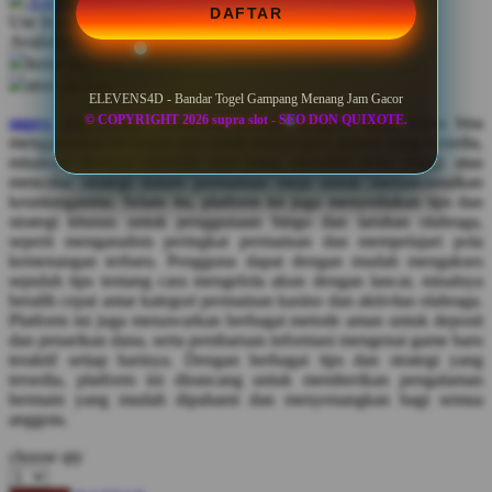
Earn
1.000.000
-
100.000.000
Bonus
DAFTAR
Use Installment Options from
.
Laarn more
Q
Available for :
home delivery
QV Baby
store pickup
ELEVENS4D - Bandar Togel Gampang Menang Jam Gacor
© COPYRIGHT 2026 supra slot - SEO DON QUIXOTE.
supra slot
Setelah mendaftar sebagai anggota baru, kamu bisa
R
menggunakan berbagai tips untuk menavigasi games yang tersedia,
misalnya dengan memilih slot yang memiliki poin tinggi atau
Real Shades
mencoba strategi dalam permainan meja untuk memaksimalkan
keuntunganmu. Selain itu, platform ini juga menyediakan tips dan
Red Castle
strategi khusus untuk penggunaan bingo dan taruhan olahraga,
seperti menganalisis peringkat permainan dan mempelajari pola
Ribbon Madness
kemenangan terbaru. Pengguna dapat dengan mudah mengakses
sepuluh tips tentang cara mengelola akun dengan lancar, misalnya
S
beralih cepat antar kategori permainan kasino dan aktivitas olahraga.
Platform ini juga menawarkan berbagai metode aman untuk deposit
Sebamed
dan penarikan dana, serta pembaruan informasi mengenai game baru
teraktif setiap harinya. Dengan berbagai tips dan strategi yang
Silver Cross
tersedia, platform ini dirancang untuk memberikan pengalaman
bermain yang mudah dipahami dan menyenangkan bagi semua
Simply Idea
anggota.
Skip Hop
choose qty
Spectra