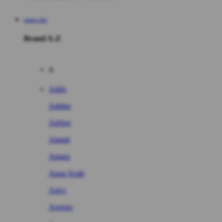
supra slot
Brand A-Z
A
Addo
Adidas
Airfree
Alamii
Amara
Aqua Scale
Asics
Aveeno