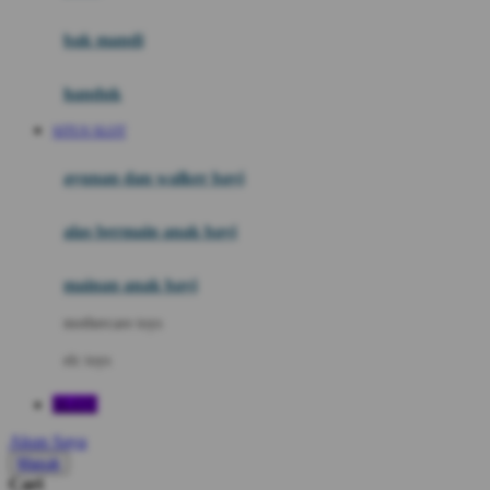
Mini Monkey
Moby
bak mandi
Momami
handuk
Mothercare
SITUS SLOT
Mustela
ayunan dan walker bayi
My Buddy Tag
My K
alas bermain anak bayi
N
mainan anak bayi
Naif
mothercare toys
Nike
elc toys
Nordic Natural
SLOT
Nuby
Akun Saya
Nuna
Masuk
Cari