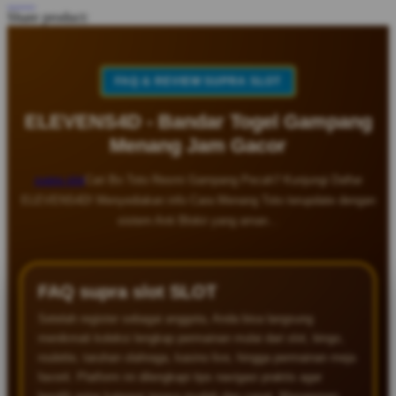
Share product:
FAQ & REVIEW SUPRA SLOT
ELEVENS4D - Bandar Togel Gampang
Menang Jam Gacor
supra slot
Cari Bo Toto Resmi Gampang Pecah? Kunjungi Daftar
ELEVENS4D! Menyediakan info Cara Menang Toto terupdate dengan
sistem Anti Blokir yang aman...
FAQ supra slot SLOT
Setelah register sebagai anggota, Anda bisa langsung
menikmati koleksi lengkap permainan mulai dari slot, bingo,
roulette, taruhan olahraga, kasino live, hingga permainan meja
favorit. Platform ini dilengkapi tips navigasi praktis agar