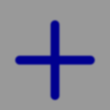
X
Xootz
Y
Yamatoya
Z
Zaxy
Zoggs
0-9
4Moms
59S