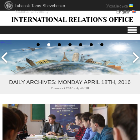
Luhansk Taras Shevchenko
Українська
|
National University
English
INTERNATIONAL RELATIONS OFFICE
Skip to content
DAILY ARCHIVES:
MONDAY APRIL 18TH, 2016
Главная
/
2016
/
April
/
18