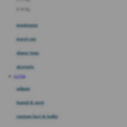
Felt So Sweet
0-36 Kg
Fisher Price
Flipper
gendongan
Friends Of Sally
travel cots
G
diaper bags
Gb
Geko
aksesoris
Graco
SLOT88
Gund
selimut
H
bantal & sprei
Habbie
Haenim
ranjang bayi & balita
Happy Horse