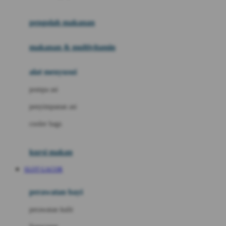
Joie
pengolah makanan
Joolz
Jujube
makanan & multivitamin
K
alat menyusui
Kiddycuts
pompa asi
Kumon
penyimpanan asi
L
cooler bags
Leapfrog
kursi makan
Leclerc
SLOT GACOR
Lee Vierra
Lillebaby
perawatan bayi
Little Bird Told Me
perawatan kulit
Little Miss Janis