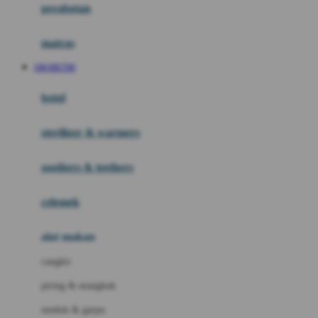
perabotan
Happy Tummy
Hauck
matras
Havaianas
SBOBET88
Hegen
botol
Hot Wheels
sterilizer & warmers
Hybrid
soothers & teethers
I
Inlacta DHA
celemek
Interlac
alat makan
Ivenet
cangkir
J
piring & mangkuk
Jack N Jill
sendok & garpu