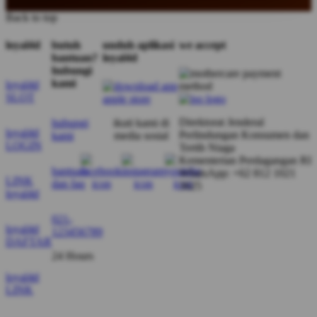
Back to top
loyal4d
butuh
unduh aplikasi
we accept
bantuan?
loyal4d
hubungi
kami
loyal4d
SLOT
Direktorat Jenderal
hubungi
ikuti kami di
loyal4d
Perlindungan Konsumen dan
kami
media sosial
LOGIN
Tertib Niaga
Kementerian Perdagangan RI
bantuan
WhatsApp: +62 812 1021
LINK
dan faq
3625
loyal4d
021-
loyal4d
123456789
DAFTAR
24 Hours
loyal4d