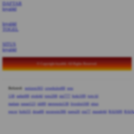
LINK
DAFTAR
loyal4d
loyal4d
TOGEL
SITUS
loyal4d
© Copyright loyal4d. All Rights Reserved.
Related:
netizen303
cewekslot88
wso
138
safari88
giok4d
toto268
sip777
hoki189
toto kl
malam
pasar123
idr89
megawin138
liveslot168
situs
gacor
hobi55
desa88
neonwin386
naga26
era77
murah4d
RAJA99
RAJA